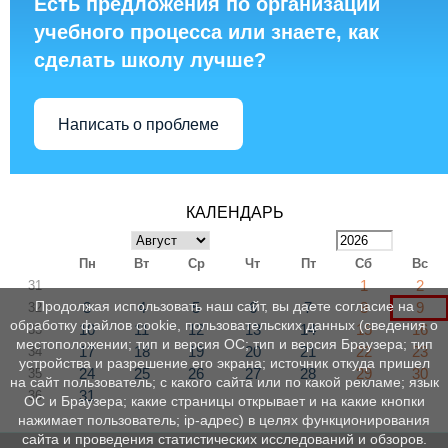
Есть предложения по организации
учебного процесса или знаете, как
сделать школу лучше?
Написать о проблеме
КАЛЕНДАРЬ
Пн
Вт
Ср
Чт
Пт
Сб
Вс
1
2
31
Продолжая использовать наш сайт, вы даете согласие на
3
4
5
6
7
8
9
32
обработку файлов cookie, пользовательских данных (сведения о
10
11
12
13
14
15
16
33
местоположении; тип и версия ОС; тип и версия Браузера; тип
17
18
19
20
21
22
23
34
устройства и разрешение его экрана; источник откуда пришел
24
25
26
27
28
29
30
35
на сайт пользователь; с какого сайта или по какой рекламе; язык
31
36
ОС и Браузера; какие страницы открывает и на какие кнопки
нажимает пользователь; ip-адрес) в целях функционирования
сайта и проведения статистических исследований и обзоров.