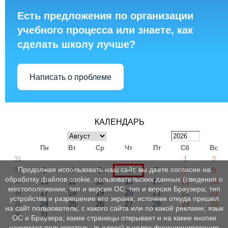
Есть предложения по организации
учебного процесса или знаете, как
сделать школу лучше?
Написать о проблеме
КАЛЕНДАРЬ
Пн
Вт
Ср
Чт
Пт
Сб
Вс
1
2
31
Продолжая использовать наш сайт, вы даете согласие на
3
4
5
6
7
8
9
32
обработку файлов cookie, пользовательских данных (сведения о
10
11
12
13
14
15
16
33
местоположении; тип и версия ОС; тип и версия Браузера; тип
17
18
19
20
21
22
23
34
устройства и разрешение его экрана; источник откуда пришел
24
25
26
27
28
29
30
35
на сайт пользователь; с какого сайта или по какой рекламе; язык
31
36
ОС и Браузера; какие страницы открывает и на какие кнопки
нажимает пользователь; ip-адрес) в целях функционирования