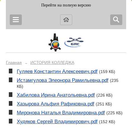
Перейти на полную версию
Главная
ИСТОРИЯ КОЛЛЕДЖА
→
Гуляев Константин Алексеевич.pdf
(159 КБ)
Истамгулова Элеонора Рамильевна.pdf
(235
КБ)
Хабилова Ирина Анатольевна.pdf
(226 КБ)
Хазырова Альфия Рафиковна.pdf
(251 КБ)
Миронова Наталья Владимировна.pdf
(225 КБ)
Худяков Сергей Владимирович.pdf
(152 КБ)