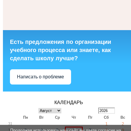
Есть предложения по организации
учебного процесса или знаете, как
сделать школу лучше?
Написать о проблеме
КАЛЕНДАРЬ
Пн
Вт
Ср
Чт
Пт
Сб
Вс
1
2
31
3
4
5
6
7
8
9
Продолжая использовать наш сайт, вы даете согласие на
32