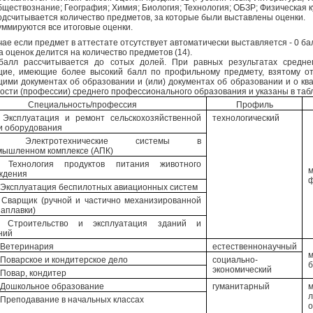
ществознание; География; Химия; Биология; Технология; ОБЗР; Физическая ку
дсчитывается количество предметов, за которые были выставлены оценки.
ммируются все итоговые оценки.
е если предмет в аттестате отсутствует автоматически выставляется - 0 ба
ценок делится на количество предметов (14).
балл рассчитывается до сотых долей. При равных результатах средне
ие, имеющие более высокий балл по профильному предмету, взятому от
ими документах об образовании и (или) документах об образовании и о 
ости (профессии) среднего профессионального образования и указаны в таб
Специальность/профессия
Профиль
6 Эксплуатация и ремонт сельскохозяйственной
технологический
и оборудования
.08 Электротехнические системы в
мышленном комплексе (АПК)
2 Технология продуктов питания животного
м
ждения
ф
 Эксплуатация беспилотных авиационных систем
5 Сварщик (ручной и частично механизированной
наплавки)
01 Строительство и эксплуатация зданий и
ний
 Ветеринария
естественнонаучный
м
 Поварское и кондитерское дело
социально-
б
экономический
 Повар, кондитер
1 Дошкольное образование
гуманитарный
м
 Преподавание в начальных классах
о