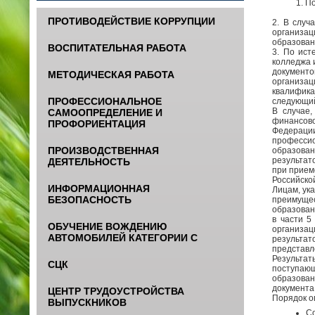
1. П
ПРОТИВОДЕЙСТВИЕ КОРРУПЦИИ
2. В случ
организац
образовани
ВОСПИТАТЕЛЬНАЯ РАБОТА
3. По ист
колледжа 
документо
МЕТОДИЧЕСКАЯ РАБОТА
организац
квалифик
ПРОФЕССИОНАЛЬНОЕ
следующий
В случае
САМООПРЕДЕЛЕНИЕ И
финансов
ПРОФОРИЕНТАЦИЯ
Федераци
профессио
ПРОИЗВОДСТВЕННАЯ
образова
результат
ДЕЯТЕЛЬНОСТЬ
при прием
Российско
ИНФОРМАЦИОННАЯ
Лицам, ук
БЕЗОПАСНОСТЬ
преимущес
образован
в части 5
ОБУЧЕНИЕ ВОЖДЕНИЮ
организац
АВТОМОБИЛЕЙ КАТЕГОРИИ С
результа
представл
Результат
СЦК
поступающ
образован
документа
ЦЕНТР ТРУДОУСТРОЙСТВА
Порядок о
ВЫПУСКНИКОВ
Со