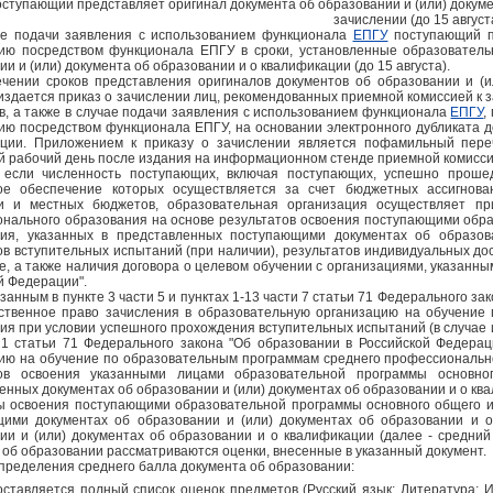
оступающий представляет оригинал документа об образовании и (или) докуме
зачислении (до 15 август
ае подачи заявления с использованием функционала
ЕПГУ
поступающий по
ию посредством функционала ЕПГУ в сроки, установленные образователь
и и (или) документа об образовании и о квалификации (до 15 августа).
ечении сроков представления оригиналов документов об образовании и (
издается приказ о зачислении лиц, рекомендованных приемной комиссией к
в, а также в случае подачи заявления с использованием функционала
ЕПГУ
,
ию посредством функционала ЕПГУ, на основании электронного дубликата д
ации. Приложением к приказу о зачислении является пофамильный пере
 рабочий день после издания на информационном стенде приемной комисси
, если численность поступающих, включая поступающих, успешно проше
ое обеспечение которых осуществляется за счет бюджетных ассигнова
и и местных бюджетов, образовательная организация осуществляет пр
нального образования на основе результатов освоения поступающими обра
ния, указанных в представленных поступающими документах об образов
ов вступительных испытаний (при наличии), результатов индивидуальных д
е, а также наличия договора о целевом обучении с организациями, указанным
й Федерации".
азанным в пункте 3 части 5 и пунктах 1-13 части 7 статьи 71 Федерального з
твенное право зачисления в образовательную организацию на обучение
ия при условии успешного прохождения вступительных испытаний (в случае и
 1 статьи 71 Федерального закона "Об образовании в Российской Федерац
ию на обучение по образовательным программам среднего профессионально
тов освоения указанными лицами образовательной программы основно
енных документах об образовании и (или) документах об образовании и о кв
ы освоения поступающими образовательной программы основного общего и
ими документах об образовании и (или) документах об образовании и о
ии и (или) документах об образовании и о квалификации (далее - средний
 об образовании рассматриваются оценки, внесенные в указанный документ.
пределения среднего балла документа об образовании:
ставляется полный список оценок предметов (Русский язык; Литература; 