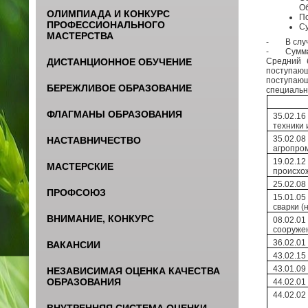
Об
ОЛИМПИАДА И КОНКУРС
По
ПРОФЕССИОНАЛЬНОГО
Су
МАСТЕРСТВА
- В случа
- Сумма о
Средний 
ДИСТАНЦИОННОЕ ОБУЧЕНИЕ
поступающ
поступающ
БЕРЕЖЛИВОЕ ОБРАЗОВАНИЕ
специальн
ФЛАГМАНЫ ОБРАЗОВАНИЯ
35.02.1
техники 
35.02
НАСТАВНИЧЕСТВО
агропро
19.02.1
МАСТЕРСКИЕ
происхо
25.02.08
ПРОФСОЮЗ
15.01.0
сварки (
ВНИМАНИЕ, КОНКУРС
08.02.
сооруже
36.02.01
ВАКАНСИИ
43.02.15
43.01.09
НЕЗАВИСИМАЯ ОЦЕНКА КАЧЕСТВА
ОБРАЗОВАНИЯ
44.02.0
44.02.02
ВНУТРЕННЯЯ СИСТЕМА ОЦЕНКИ