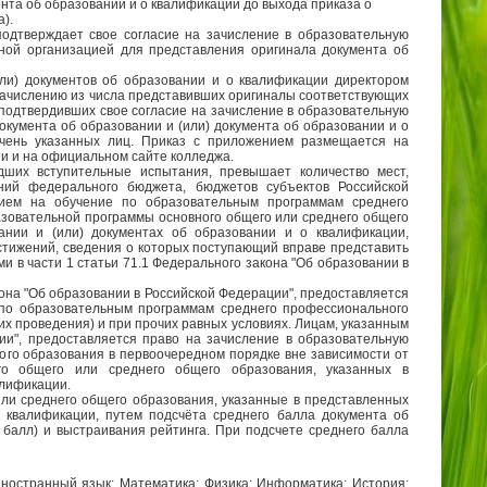
нта об образовании и о квалификации до выхода приказа о
а).
дтверждает свое согласие на зачисление в образовательную
ной организацией для представления оригинала документа об
или) документов об образовании и о квалификации директором
 зачислению из числа представивших оригиналы соответствующих
 подтвердивших свое согласие на зачисление в образовательную
окумента об образовании и (или) документа об образовании и о
чень указанных лиц. Приказ с приложением размещается на
и и на официальном сайте колледжа.
дших вступительные испытания, превышает количество мест,
ний федерального бюджета, бюджетов субъектов Российской
ием на обучение по образовательным программам среднего
зовательной программы основного общего или среднего общего
ании и (или) документах об образовании и о квалификации,
остижений, сведения о которых поступающий вправе представить
и в части 1 статьи 71.1 Федерального закона "Об образовании в
акона "Об образовании в Российской Федерации", предоставляется
 по образовательным программам среднего профессионального
х проведения) и при прочих равных условиях. Лицам, указанным
ии", предоставляется право на зачисление в образовательную
го образования в первоочередном порядке вне зависимости от
го общего или среднего общего образования, указанных в
алификации.
ли среднего общего образования, указанные в представленных
 квалификации, путем подсчёта среднего балла документа об
 балл) и выстраивания рейтинга. При подсчете среднего балла
Иностранный язык; Математика; Физика; Информатика; История;