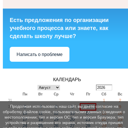
Есть предложения по организации
учебного процесса или знаете, как
сделать школу лучше?
Написать о проблеме
КАЛЕНДАРЬ
Пн
Вт
Ср
Чт
Пт
Сб
Вс
1
2
31
Продолжая использовать наш сайт, вы даете согласие на
3
4
5
6
7
8
9
32
обработку файлов cookie, пользовательских данных (сведения о
10
11
12
13
14
15
16
33
местоположении; тип и версия ОС; тип и версия Браузера; тип
17
18
19
20
21
22
23
34
устройства и разрешение его экрана; источник откуда пришел
24
25
26
27
28
29
30
35