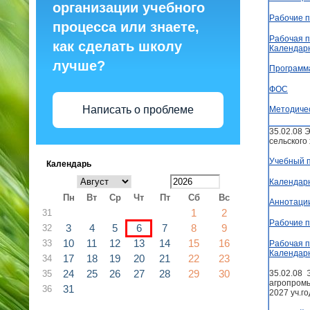
организации учебного
Рабочие 
процесса или знаете,
Рабочая п
как сделать школу
Календар
лучше?
Программ
ФОС
Написать о проблеме
Методиче
35.02.08 
сельского
Учебный 
Календарь
Календар
Пн
Вт
Ср
Чт
Пт
Сб
Вс
Аннотаци
1
2
31
Рабочие 
3
4
5
6
7
8
9
32
10
11
12
13
14
15
16
33
Рабочая п
Календар
17
18
19
20
21
22
23
34
24
25
26
27
28
29
30
35
35.02.08 
агропромы
31
36
2027 уч.го