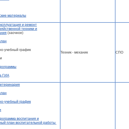
ские материалы
Эксплуатация и ремонт
зяйственной техники и
ания
(заочное)
план
но-учебный график
Техник - механик
СПО
и
программы
а ГИА
Ветеринария
план
но-учебный график
и
рограмма воспитания и
ный план воспитательной работы