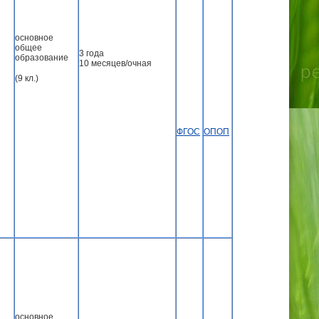
основное
общее
3 года
образование
10 месяцев/очная
(9 кл.)
ФГОС
ОПОП
основное