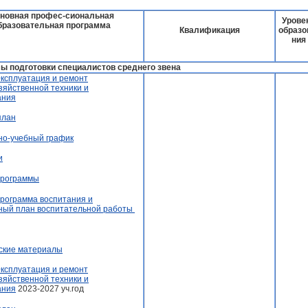
новная профес-сиональная
Урове
бразовательная программа
Квалификация
образо
ния
ы подготовки специалистов среднего звена
Эксплуатация и ремонт
зяйственной техники и
ания
план
но-учебный график
и
программы
рограмма воспитания и
ный план воспитательной работы
ские материалы
Эксплуатация и ремонт
зяйственной техники и
ания
2023-2027 уч.год