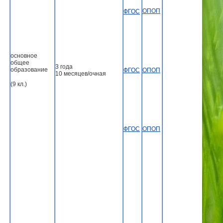
ОПОП
ФГОС
основное
общее
3 года
образование
ОПОП
ФГОС
10 месяцев/очная
(9 кл.)
ОПОП
ФГОС