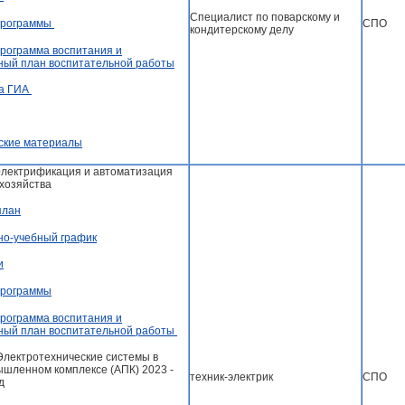
Специалист по поварскому и
СПО
программы
кондитерскому делу
рограмма воспитания и
ный план воспитательной работы
а ГИА
ские материалы
Электрификация и автоматизация
 хозяйства
план
но-учебный график
и
программы
рограмма воспитания и
ный план воспитательной работы
Электротехнические системы в
шленном комплексе (АПК) 2023 -
техник-электрик
СПО
д