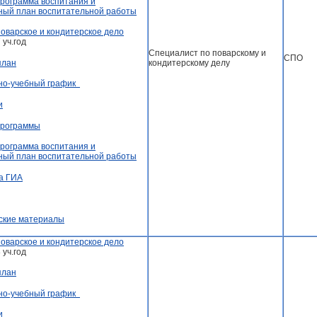
рограмма воспитания и
ный план воспитательной работы
Поварское и кондитерское дело
 уч.год
Специалист по поварскому и
СПО
кондитерскому делу
план
но-учебный график
и
программы
рограмма воспитания и
ный план воспитательной работы
а ГИА
ские материалы
Поварское и кондитерское дело
 уч.год
план
но-учебный график
и