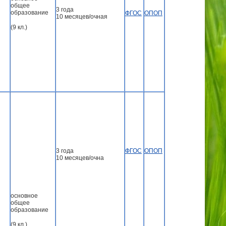
общее
3 года
образование
ФГОС
ОПОП
10 месяцев/очная
(9 кл.)
3 года
ФГОС
ОПОП
10 месяцев/очна
основное
общее
образование
(9 кл.)