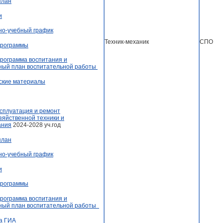
план
и
но-учебный график
СПО
Техник-механик
программы
рограмма воспитания и
ный план воспитательной работы
ские материалы
ксплуатация и ремонт
зяйственной техники и
ания
2024-2028 уч.год
план
но-учебный график
и
программы
рограмма воспитания и
ный план воспитательной работы
а ГИА