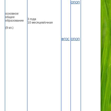
ОПОП
основное
общее
3 года
образование
10 месяцев/очная
(9 кл.)
ФГОС
ОПОП