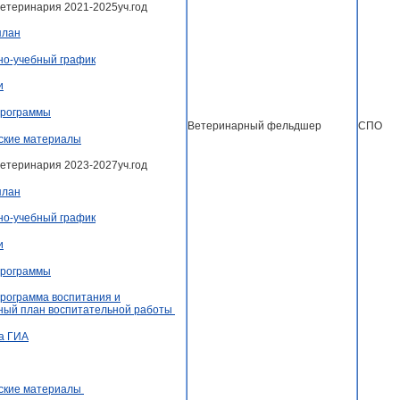
Ветеринария 2021-2025уч.год
план
но-учебный график
и
программы
Ветеринарный фельдшер
СПО
ские материалы
Ветеринария 2023-2027уч.год
план
но-учебный график
и
программы
рограмма воспитания и
ный план воспитательной работы
а ГИА
ские материалы