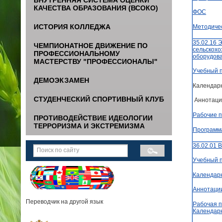
КАЧЕСТВА ОБРАЗОВАНИЯ (ВСОКО)
ФОС
ИСТОРИЯ КОЛЛЕДЖА
Методиче
35.02.16 
ЧЕМПИОНАТНОЕ ДВИЖЕНИЕ ПО
сельскохо
ПРОФЕССИОНАЛЬНОМУ
оборудов
МАСТЕРСТВУ "ПРОФЕССИОНАЛЫ"
Учебный 
ДЕМОЭКЗАМЕН
Календар
СТУДЕНЧЕСКИЙ СПОРТИВНЫЙ КЛУБ
Аннотаци
Рабочие 
ПРОТИВОДЕЙСТВИЕ ИДЕОЛОГИИ
ТЕРРОРИЗМА И ЭКСТРЕМИЗМА
Программ
36.02.01 
Учебный 
Календар
Аннотаци
Переводчик на другой язык
Рабочая п
Календар