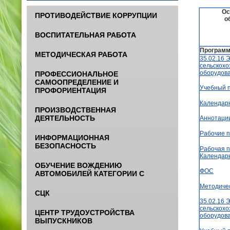
Ос
ПРОТИВОДЕЙСТВИЕ КОРРУПЦИИ
о
ВОСПИТАТЕЛЬНАЯ РАБОТА
Программ
МЕТОДИЧЕСКАЯ РАБОТА
35.02.16 
сельскохо
оборудов
ПРОФЕССИОНАЛЬНОЕ
САМООПРЕДЕЛЕНИЕ И
Учебный 
ПРОФОРИЕНТАЦИЯ
Календар
ПРОИЗВОДСТВЕННАЯ
ДЕЯТЕЛЬНОСТЬ
Аннотаци
Рабочие 
ИНФОРМАЦИОННАЯ
БЕЗОПАСНОСТЬ
Рабочая п
Календар
ОБУЧЕНИЕ ВОЖДЕНИЮ
ФОС
АВТОМОБИЛЕЙ КАТЕГОРИИ С
Методиче
СЦК
35.02.16 
сельскохо
ЦЕНТР ТРУДОУСТРОЙСТВА
оборудов
ВЫПУСКНИКОВ