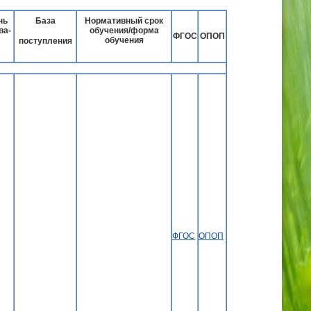
нь
База
Нормативный срок
ва-
обучения/форма
ФГОС
ОПОП
обучения
поступления
ФГОС
О
ПОП