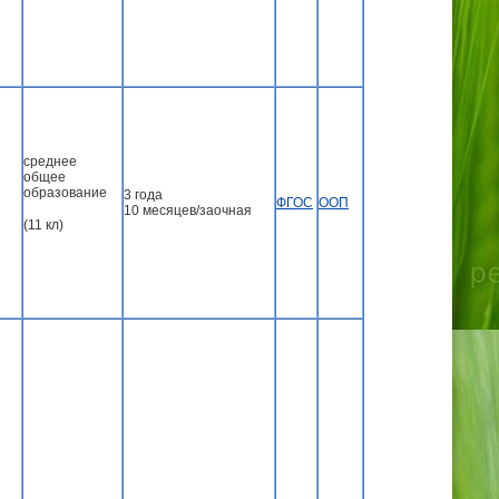
среднее
общее
образование
3 года
ФГОС
ООП
10 месяцев/заочная
(11 кл)