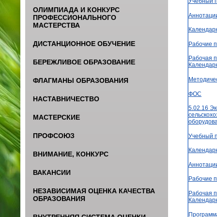
Учебный 
ОЛИМПИАДА И КОНКУРС
Аннотаци
ПРОФЕССИОНАЛЬНОГО
МАСТЕРСТВА
Календар
ДИСТАНЦИОННОЕ ОБУЧЕНИЕ
Рабочие 
Рабочая п
БЕРЕЖЛИВОЕ ОБРАЗОВАНИЕ
Календар
Методиче
ФЛАГМАНЫ ОБРАЗОВАНИЯ
ФОС
НАСТАВНИЧЕСТВО
5.02.16 Э
сельскохо
МАСТЕРСКИЕ
оборудов
ПРОФСОЮЗ
Учебный 
Календар
ВНИМАНИЕ, КОНКУРС
Аннотаци
ВАКАНСИИ
Рабочие 
НЕЗАВИСИМАЯ ОЦЕНКА КАЧЕСТВА
Рабочая п
ОБРАЗОВАНИЯ
Календар
Программ
ВНУТРЕННЯЯ СИСТЕМА ОЦЕНКИ