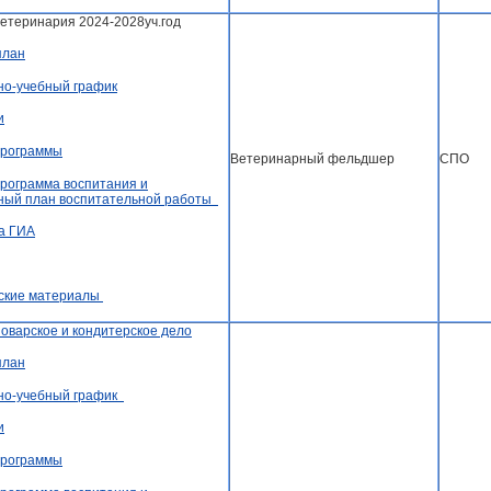
Ветеринария 2024-2028уч.год
план
но-учебный график
и
программы
Ветеринарный фельдшер
СПО
рограмма воспитания и
ный план воспитательной работы
а ГИА
ские материалы
Поварское и кондитерское дело
план
но-учебный график
и
программы