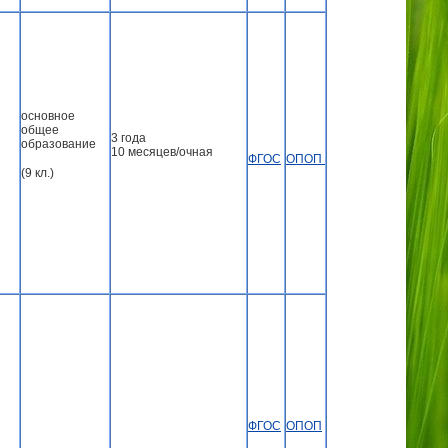
основное
общее
3 года
образование
10 месяцев/очная
ФГОС
ОПОП
(9 кл.)
ФГОС
ОПОП