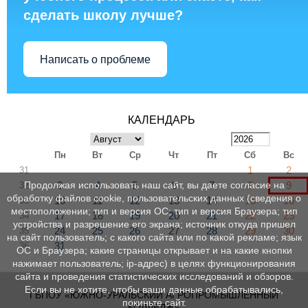
сделать школу лучше?
Написать о проблеме
КАЛЕНДАРЬ
Пн
Вт
Ср
Чт
Пт
Сб
Вс
1
2
31
3
4
5
6
7
8
9
Продолжая использовать наш сайт, вы даете согласие на
32
обработку файлов cookie, пользовательских данных (сведения о
10
11
12
13
14
15
16
33
местоположении; тип и версия ОС; тип и версия Браузера; тип
17
18
19
20
21
22
23
34
устройства и разрешение его экрана; источник откуда пришел
24
25
26
27
28
29
30
35
на сайт пользователь; с какого сайта или по какой рекламе; язык
31
36
ОС и Браузера; какие страницы открывает и на какие кнопки
нажимает пользователь; ip-адрес) в целях функционирования
сайта и проведения статистических исследований и обзоров.
Если вы не хотите, чтобы ваши данные обрабатывались,
ГБПОУ «ЮЖНО-УРАЛЬСКИЙ АГРОПРОМЫШЛЕННЫЙ
покиньте сайт.
КОЛЛЕДЖ»