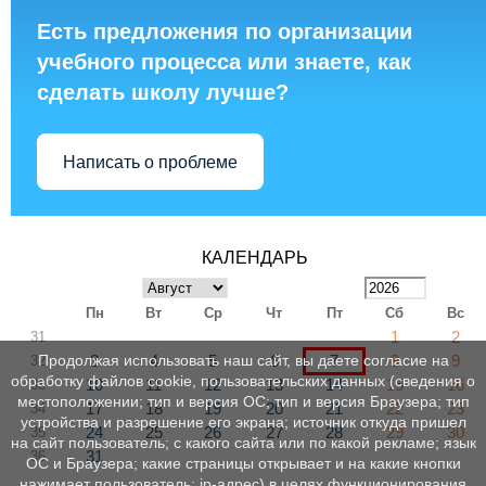
Есть предложения по организации
учебного процесса или знаете, как
сделать школу лучше?
Написать о проблеме
КАЛЕНДАРЬ
Пн
Вт
Ср
Чт
Пт
Сб
Вс
1
2
31
3
4
5
6
7
8
9
Продолжая использовать наш сайт, вы даете согласие на
32
обработку файлов cookie, пользовательских данных (сведения о
10
11
12
13
14
15
16
33
местоположении; тип и версия ОС; тип и версия Браузера; тип
17
18
19
20
21
22
23
34
устройства и разрешение его экрана; источник откуда пришел
24
25
26
27
28
29
30
35
на сайт пользователь; с какого сайта или по какой рекламе; язык
31
36
ОС и Браузера; какие страницы открывает и на какие кнопки
нажимает пользователь; ip-адрес) в целях функционирования